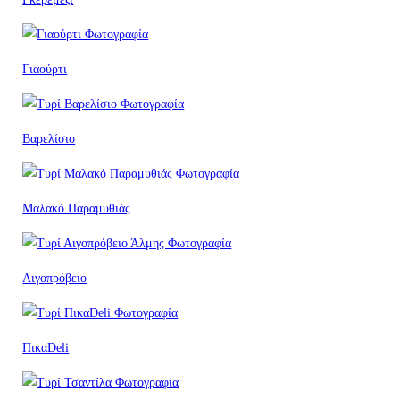
Γιαούρτι
Βαρελίσιο
Μαλακό Παραμυθιάς
Αιγοπρόβειο
ΠικαDeli