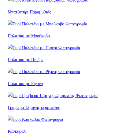
Μπατζοτύρι Παραμυθιάς
Παλατάκι με Μπούκοβο
Παλατάκι με Πιπέρι
Παλατάκι με Ρίγανη
Γραβιέρα 12μηνης ωρίμανσης
Κασκαβάλ