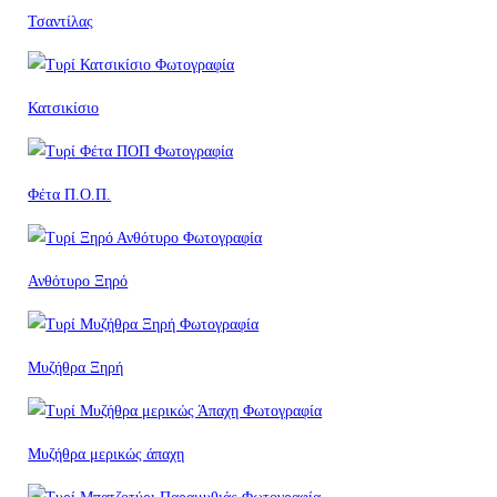
Τσαντίλας
Κατσικίσιο
Φέτα Π.Ο.Π.
Ανθότυρο Ξηρό
Μυζήθρα Ξηρή
Μυζήθρα μερικώς άπαχη