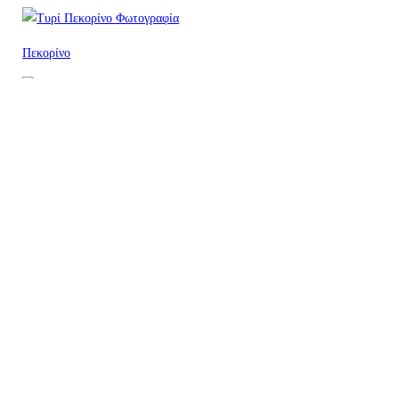
Πεκορίνο
Βούτυρο τύπου Κέρκυρας
Παραμυθένιο
Ανθότυρο
Κεφαλοτύρι